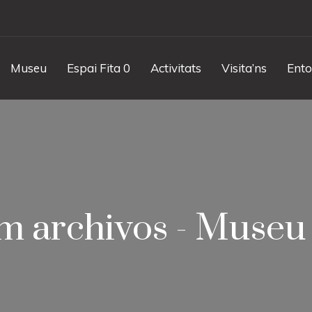
Museu
Espai Fita 0
Activitats
Visita’ns
Ento
 archivos - Museu 