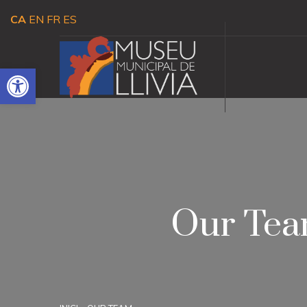
CA
EN
FR
ES
Obre la barra d'eines
Our Team