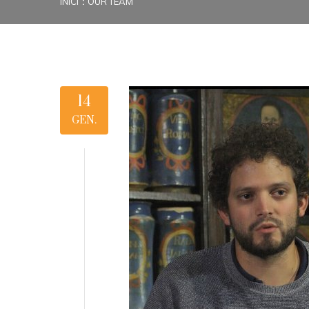
INICI
OUR TEAM
14
GEN.