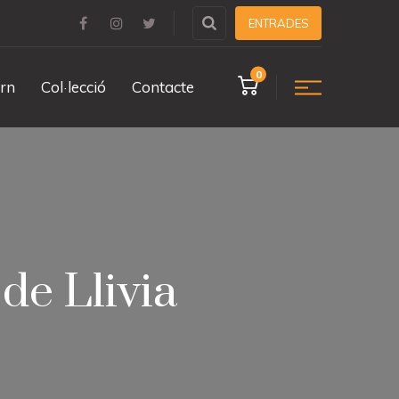
ENTRADES
0
rn
Col·lecció
Contacte
de Llivia