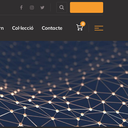
ENTRADES
0
rn
Col·lecció
Contacte