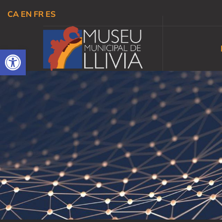
CA
EN
FR
ES
Obre la barra d'eines