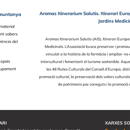
Aromas Itinerarium Salutis. Itinerari Eur
e muntanya
Jardins Medici
material
ant sabers
Aromas Itinerarium Salutis (AIS), Itinerari Europe
erència del
Medicinals. L’Associació busca preservar i promou
vinculat a la història de la farmàcia i ampliar-ne
espais
intercultural i fomentant el turisme sostenible. Aqu
olupament
les 48 Rutes Culturals del Consell d’Europa, disti
promoció cultural, la preservació dels valors cultural
de patrimonis poc coneguts i la promoció
ARI
XARXES SO