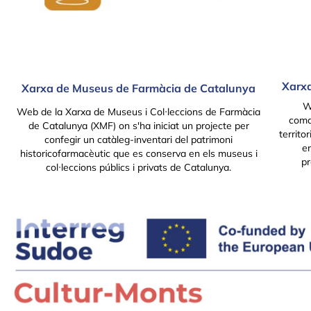
Xarxa
Xarxa de Museus de Farmàcia de Catalunya
W
Web de la Xarxa de Museus i Col·leccions de Farmàcia
coma
de Catalunya (XMF) on s'ha iniciat un projecte per
territ
confegir un catàleg-inventari del patrimoni
en
historicofarmacèutic que es conserva en els museus i
pr
col·leccions públics i privats de Catalunya.