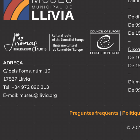
Dillu
–
De di
De 9:
De 15
–
Dissa
De 10
ADREÇA
De 15
C/ dels Forns, núm. 10
–
17527 Llívia
Diume
Tel. +34 972 896 313
De 9:
E-mail: museu@llivia.org
Preguntes freqüents
Polítiq
|
© 202