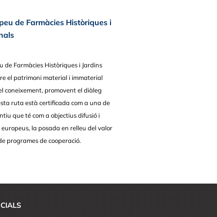
opeu de Farmàcies Històriques i
nals
u de Farmàcies Històriques i Jardins
re el patrimoni material i immaterial
 el coneixement, promovent el diàleg
esta ruta està certificada com a una de
ntiu que té com a objectius difusió i
s europeus, la posada en relleu del valor
 de programes de cooperació.
CIALS