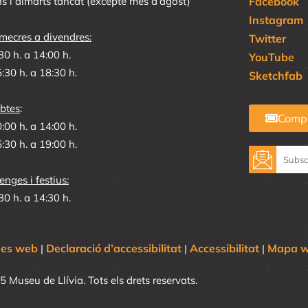
ns i dimarts tancat (excepte mes d’agost)
Facebook
Instagram
mecres a divendres:
Twitter
30 h. a 14:00 h.
YouTube
:30 h. a 18:30 h.
Sketchfab
btes
:
Compr
:00 h. a 14:00 h.
:30 h. a 19:00 h.
nges i festius:
30 h. a 14:30 h.
ues web
Declaració d’accessibilitat
Accessibilitat
Mapa 
|
|
|
5 Museu de Llívia.
Tots els drets reservats.