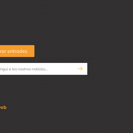
ar entrades
web