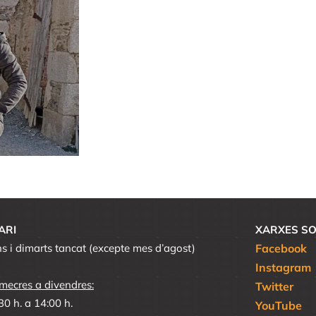
ARI
XARXES SO
ns i dimarts tancat (excepte mes d’agost)
Facebook
Instagram
mecres a divendres:
Twitter
30 h. a 14:00 h.
YouTube