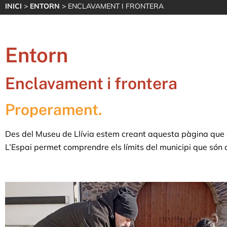
INICI
>
ENTORN
> ENCLAVAMENT I FRONTERA
Entorn
Enclavament i frontera
Properament.
Des del Museu de Llívia estem creant aquesta pàgina que 
L’Espai permet comprendre els límits del municipi que són a