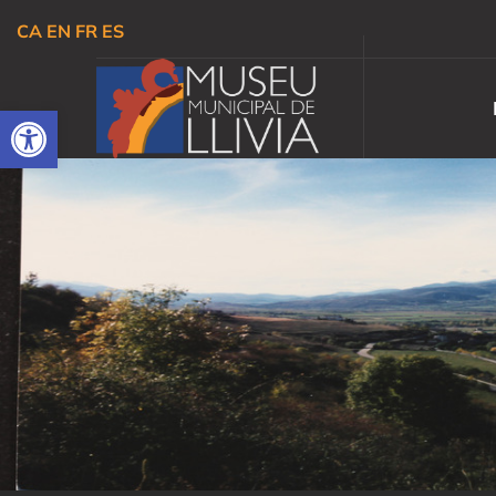
CA
EN
FR
ES
Obre la barra d'eines