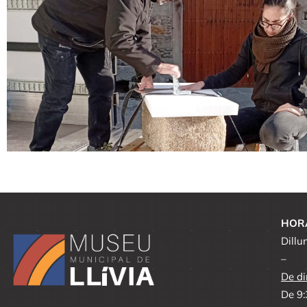
HOR
Dillu
–
De di
De 9: