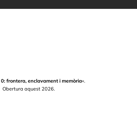
a 0: frontera, enclavament i memòria
«.
ge. Obertura aquest 2026.