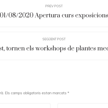
PREV POST
01/08/2020 Apertura curs exposicion
SEGÜENT POST
st, tornen els workshops de plantes me
arà. Els camps obligatoris estan marcats
*