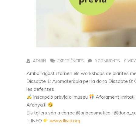
ADMIN
EXPERIÈNCIES
0 COMMENTS
0 VIE
Arriba l’agost i tornen els workshops de plantes me
Dissabte 1: Aromateràpia per la dona Dissabte 8: C
les defenses
Inscripció prèvia al museu
Aforament limitat!
Afanya’t!
Els tallers són a càrrec @oriacosmetica i @dona_c
+ INFO
www.llivia.org