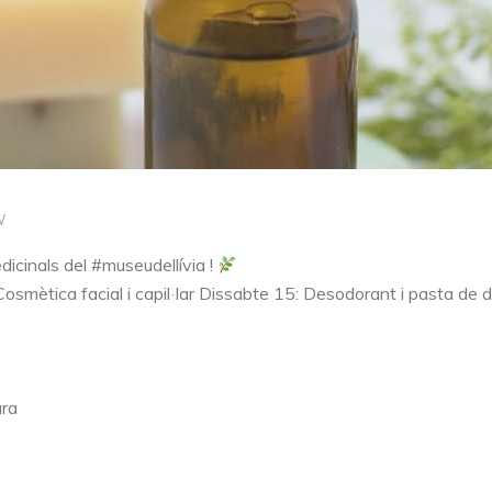
W
dicinals del #museudellívia !
osmètica facial i capil·lar Dissabte 15: Desodorant i pasta de d
ura