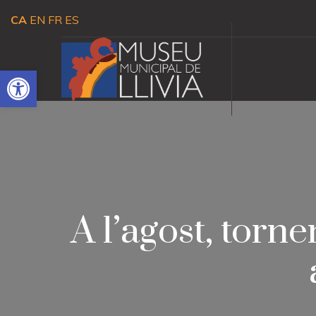
CA
EN
FR
ES
Obre la barra d'eines
A l’agost, torn