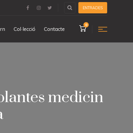
ENTRADES
0
rn
Col·lecció
Contacte
 plantes medicin
a