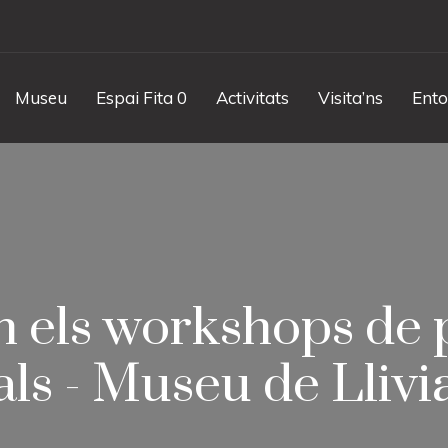
Museu
Espai Fita 0
Activitats
Visita’ns
Ento
en els workshops de
als - Museu de Llivi